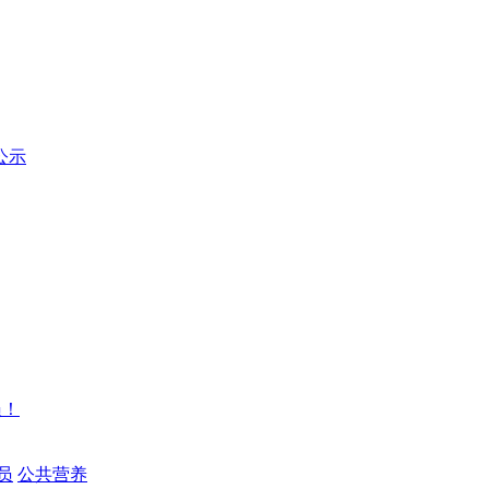
公示
员！
员
公共营养