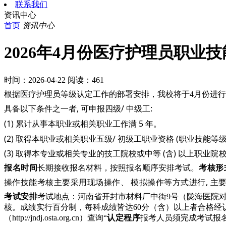
联系我们
资讯中心
首页
资讯中心
2026年4月份医疗护理员职业
时间：2026-04-22
阅读：461
根据医疗护理员等级认定工作的部署安排，我校将于
4月份进
具备以下条件之一者
, 可申报四级/ 中级工:
(1) 累计从事本职业或相关职业工作满 5 年。
(2) 取得本职业或相关职业五级/ 初级工职业资格 (职业技能等
(3) 取得本专业或相关专业的技工院校或中等 (含) 以上职
业院
报名时间
长期接收报名材料，按照报名顺序安排考试。
考核形
操作技能考核主要采用现场操作、
模拟操作等方式进行, 主
考试安排
考试地点：河南省开封市材料厂中街
9号（陇海医院
核。成绩实行百分制，每科成绩皆达60分（含）以上者合格经
（http://jndj.osta.org.cn）查询“
认定程序
报考人员须完成考试报